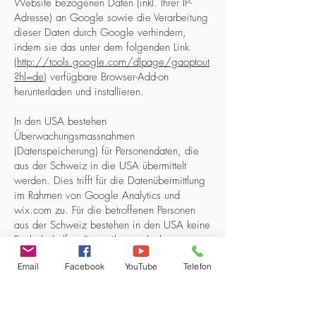
Website bezogenen Daten (inkl. Ihrer IP-
Adresse) an Google sowie die Verarbeitung
dieser Daten durch Google verhindern,
indem sie das unter dem folgenden Link
(
http://tools.google.com/dlpage/gaoptout
?hl=de
) verfügbare Browser-Add-on
herunterladen und installieren.
In den USA bestehen
Überwachungsmassnahmen
(Datenspeicherung) für Personendaten, die
aus der Schweiz in die USA übermittelt
werden. Dies trifft für die Datenübermittlung
im Rahmen von Google Analytics und
wix.com zu. Für die betroffenen Personen
aus der Schweiz bestehen in den USA keine
Rechtsbehelfe, die es ihnen erlauben,
Zugang zu den sie betreffenden Daten zu
Email
Facebook
YouTube
Telefon
erhalten und deren Berichtigung oder
Löschung zu erwirken und es gibt keinen
wirksamen gerichtlichen Rechtsschutz gegen
generelle Zugriffsrechte von US-Behörden.