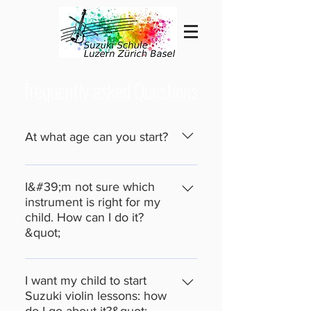
frequently asked Questions
At what age can you start?
"Abilitiy developpement from age
zero" Der Lernprozess der Kinder
I&#39;m not sure which
fängt schon bei der Geburt Lerner
instrument is right for my
child. How can I do it?
fängt bereits bei der Geburt an- wenn
&quot;
nicht schon vorher - an. An der
Suzuki Schule Luzern / Zürich /
Kommen sie doch einfach in
Basel gibt es Musikkurse bereits für
verschiedene Gruppenstunden
I want my child to start
die Allerkleinsten. Der Kurs
schnuppern und kontaktieren Sie die
Suzuki violin lessons: how
"Musikstunde für Babys" Kinder bis zu