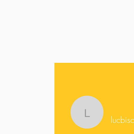
lucbischo
lucbis