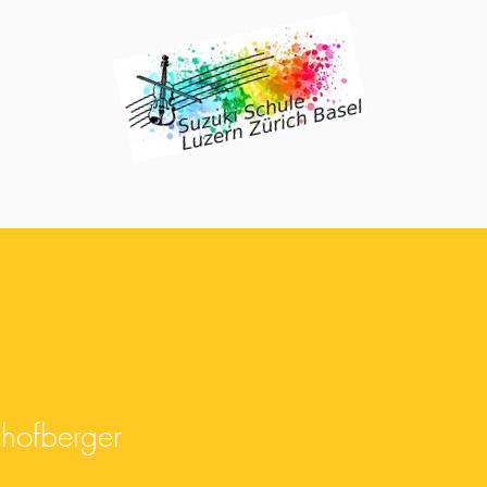
fberger
chofberger