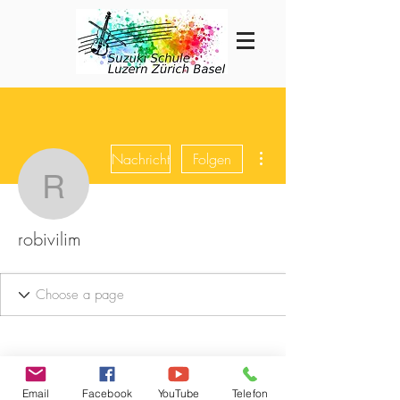
Weitere Optionen
Nachricht
Folgen
robivilim
robivilim
Email
Facebook
YouTube
Telefon