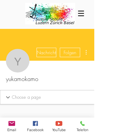
Weitere Optionen
Nachricht
Folgen
yukamokamo
yukamokamo
Email
Facebook
YouTube
Telefon