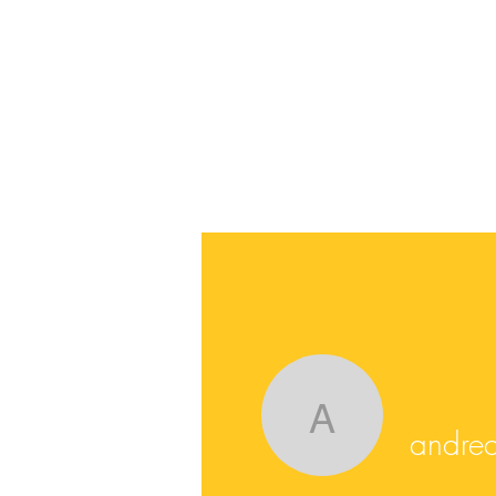
andreak
andre