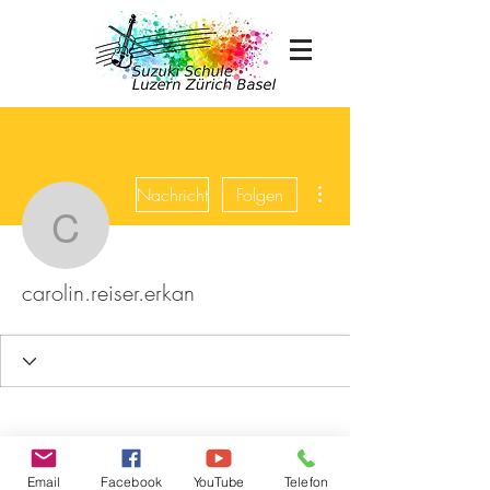
Weitere Optionen
Nachricht
Folgen
carolin.reiser.erkan
carolin.reiser.erkan
Email
Facebook
YouTube
Telefon