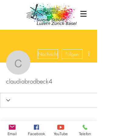
Weitere Optionen
Nachricht
Folgen
claudiabrodbeck4
claudiabrodbeck4
Email
Facebook
YouTube
Telefon