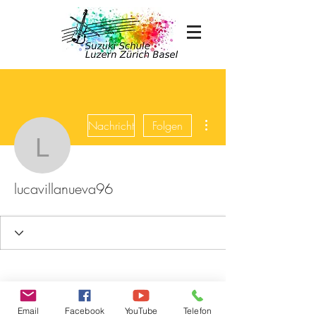
Weitere Optionen
Nachricht
Folgen
lucavillanueva96
lucavillanueva96
Email
Facebook
YouTube
Telefon