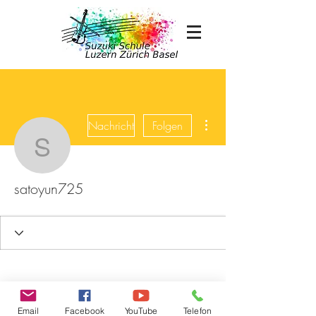
Weitere Optionen
Nachricht
Folgen
satoyun725
satoyun725
Email
Facebook
YouTube
Telefon